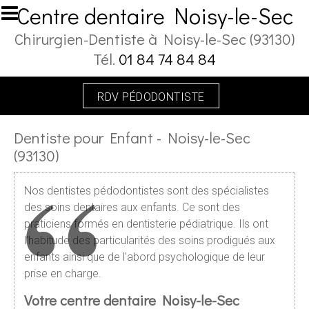
Aller au contenu principal
Centre dentaire Noisy-le-Sec
Chirurgien-Dentiste à Noisy-le-Sec (93130)
Tél.
01 84 74 84 84
RDV PÉDODONTISTE
Dentiste pour Enfant - Noisy-le-Sec
(93130)
Nos dentistes pédodontistes sont des spécialistes
des soins dentaires aux enfants. Ce sont des
praticiens formés en dentisterie pédiatrique. Ils ont
l'habitude des particularités des soins prodigués aux
enfants ainsi que de l'abord psychologique de leur
prise en charge.
Votre centre dentaire Noisy-le-Sec