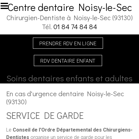
Aller au contenu principal
Centre dentaire Noisy-le-Sec
Chirurgien-Dentiste à Noisy-le-Sec (93130)
Tél.
01 84 74 84 84
PRENDRE RDV EN LIGNE
RDV DENTAIRE ENFANT
Soins dentaires enfants et adultes
En cas d'urgence dentaire Noisy-le-Sec
(93130)
SERVICE DE GARDE
Le
Conseil de l'Ordre Départemental des Chirurgiens-
Dentistes
organise un service de garde pour les